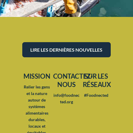
LIRE LES DERNIÈRES NOUVELLES
MISSION
CONTACTEZ-
SUR LES
NOUS
RÉSEAUX
Relier les gens
et la nature
info@foodnec
#Foodnected
autour de
ted.org
systèmes
alimentaires
durables,
locaux et
équitables.